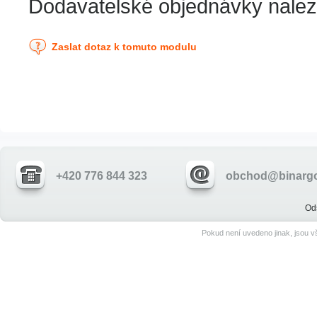
Dodavatelské objednávky nalez
Zaslat dotaz k tomuto modulu
+420 776 844 323
obchod@binargo
Od
Pokud není uvedeno jinak, jsou 