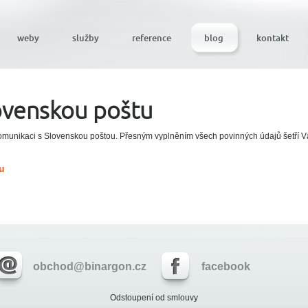
weby
služby
reference
blog
kontakt
ovenskou poštu
munikaci s Slovenskou poštou. Přesným vyplněním všech povinných údajů šetří V
u
obchod@binargon.cz
facebook
Odstoupení od smlouvy