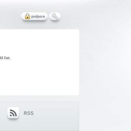
podpora
áš čas.
RSS