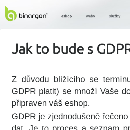
eshop
weby
služby
Jak to bude s GDPR
Z důvodu blížícího se termín
GDPR platit) se množí Vaše d
připraven váš eshop.
GDPR je zjednodušeně řečeno s
dat. Je to proces a seznam pra