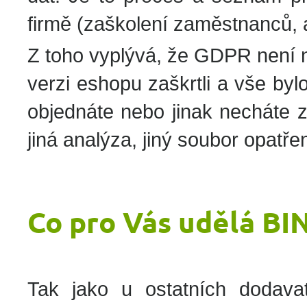
firmě (zaškolení zaměstnanců, an
Z toho vyplývá, že GDPR není n
verzi eshopu zaškrtli a vše byl
objednáte nebo jinak necháte z
jiná analýza, jiný soubor opatřen
Co pro Vás udělá B
Tak jako u ostatních dodavat