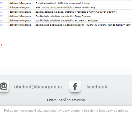
u
obchod@binargon.cz
facebook
Odstoupení od smlouvy
Pokud není uvedeno jinak, jsou všechny ceny uvedeny bez dph a jako ceny za měsíc.