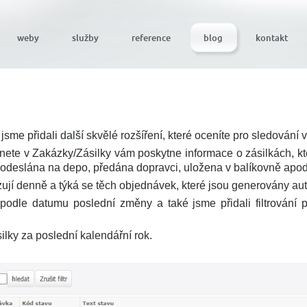
weby
služby
reference
blog
kontakt
me přidali další skvělé rozšíření, které oceníte pro sledování v
znete v Zakázky/Zásilky vám poskytne informace o zásilkách, kter
, odeslána na depo,
předána dopravci, uložena v balíkovně apod
zují denně a týká se těch objednávek, které jsou generovány au
 podle datumu poslední změny a také jsme přidali filtrování 
lky za poslední kalendářní rok.