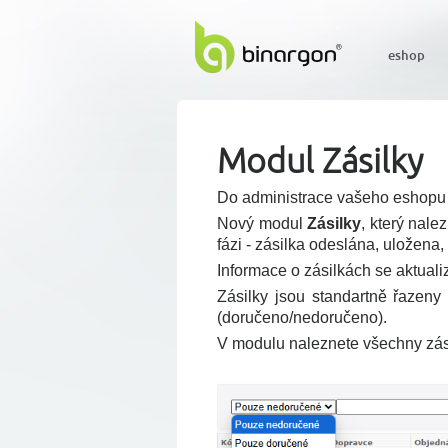
eshop
Modul Zásilky
Do administrace vašeho eshopu js
Nový modul
Zásilky
, který nale
fázi - zásilka odeslána, uložena
Informace o zásilkách se aktuali
Zásilky jsou standartně řazeny
(doručeno/nedoručeno).
V modulu naleznete všechny zási