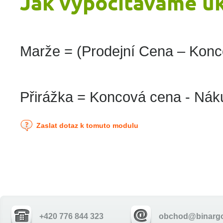
Jak vypočítáváme u
Marže = (Prodejní Cena – Kon
Přirážka = Koncová cena - Nák
Zaslat dotaz k tomuto modulu
+420 776 844 323
obchod@binargo