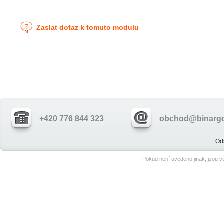
Zaslat dotaz k tomuto modulu
+420 776 844 323
obchod@binargo
Od
Pokud není uvedeno jinak, jsou 