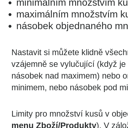
minimálním množstvím ku
maximálním množstvím ku
násobek objednaného množ
Nastavit si můžete klidně všechny
vzájemně se vylučující (když 
násobek nad maximem) nebo om
minimem, nebo násobek pod m
Limity pro množství kusů v obje
menu Zboží/Produkty
). V zál