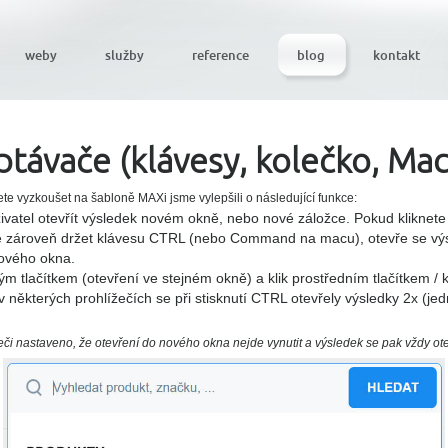
weby
služby
reference
blog
kontakt
távače (klávesy, kolečko, Mac
te vyzkoušet na šabloně MAXi jsme vylepšili o následující funkce:
ivatel otevřít výsledek novém okně, nebo nové záložce. Pokud kliknete
ete zároveň držet klávesu CTRL (nebo Command na macu), otevře se vý
nového okna.
vým tlačítkem (otevření ve stejném okně) a klik prostředním tlačítkem /
v některých prohlížečích se při stisknutí CTRL otevřely výsledky 2x (j
eči nastaveno, že otevření do nového okna nejde vynutit a výsledek se pak vždy ot