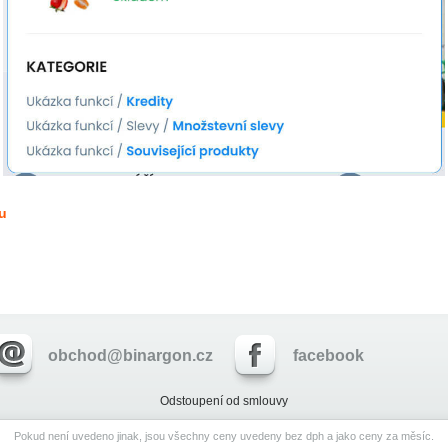
u
obchod@binargon.cz
facebook
Odstoupení od smlouvy
Pokud není uvedeno jinak, jsou všechny ceny uvedeny bez dph a jako ceny za měsíc.