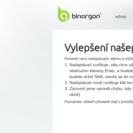
eshop
Vylepšení našep
Poslední verzi našeptávače, kterou si může
Našeptávač rozlišuje, zda chce už
stisknutím klávesy Enter, a bud
budete držet Shift, otevře se do 
Našeptávač nově rozlišuje klik le
Zároveň jsme opravili chybu, kdy 
okně)
Poznámka: někteří uživatelé mají v prohlíž