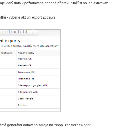
oje který data v požadované podobě připraví. Stačí si ho jen aktivovat:
trů - vyberte aktivní export Zbozi.cz
 změntě generátor datového zdroje na "shop_zbozicznew.php"