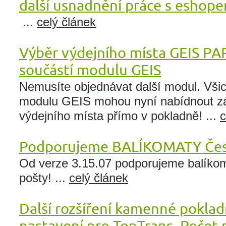
další usnadnění práce s eshop
...
celý článek
Výběr výdejního místa GEIS PA
součástí modulu GEIS
Nemusíte objednávat další modul. Všic
modulu GEIS mohou nyní nabídnout z
výdejního místa přímo v pokladně! ...
c
Podporujeme BALÍKOMATY Čes
Od verze 3.15.07 podporujeme balíko
pošty! ...
celý článek
Další rozšíření kamenné poklad
nastavení pro TopTrans, Počet 