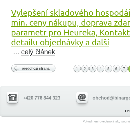
Vylepšení skladového hospodář
min. ceny nákupu, doprava zda
parametr pro Heureka, Kontakt
detailu objednávky a další
...
celý článek
předchozí strana
1
2
3
4
5
6
7
+420 776 844 323
obchod@binargo
Od
Pokud není uvedeno jinak, jsou 